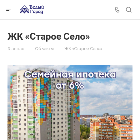
ЖК «Старое Село»
—
—
Главная
Объекты
ЖК «Старое Село»